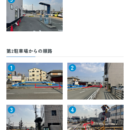
第2駐車場からの順路
1
2
3
4