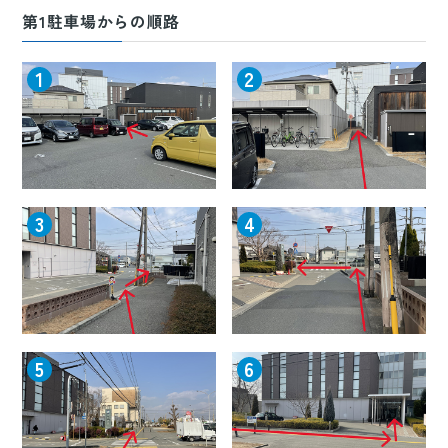
第1駐車場からの順路
1
2
3
4
5
6