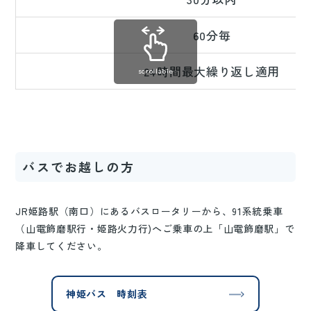
60分毎
24時間最大繰り返し適用
scrollable
バスでお越しの方
JR姫路駅（南口）にあるバスロータリーから、91系統乗車
（山電飾磨駅行・姫路火力行)へご乗車の上「山電飾磨駅」で
降車してください。
神姫バス 時刻表